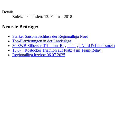
Details
Zuletzt aktualisiert: 13. Februar 2018
Neueste Beiträge:
Starker Saisonabschluss der Regionalliga Nord
Top-Platzierungen in der Landesliga
30.‍SWB‍ Silbersee‍ Triathlon‍–‍Regionalliga‍ Nord‍ &‍ Landesmeis
13.07.: Rostocker Triathlon auf Platz 4 im Team-Relay
Regionalliga Itzehoe 06.07.2025