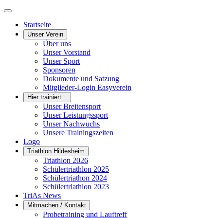
Startseite
Unser Verein
Über uns
Unser Vorstand
Unser Sport
Sponsoren
Dokumente und Satzung
Mitglieder-Login Easyverein
Hier trainiert...
Unser Breitensport
Unser Leistungssport
Unser Nachwuchs
Unsere Trainingszeiten
Logo
Triathlon Hildesheim
Triathlon 2026
Schülertriathlon 2025
Schülertriathon 2024
Schülertriathlon 2023
TriAs News
Mitmachen / Kontakt
Probetraining und Lauftreff