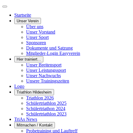
Startseite
Unser Verein
Über uns
Unser Vorstand
Unser Sport
Sponsoren
Dokumente und Satzung
Mitglieder-Login Easyverein
Hier trainiert...
Unser Breitensport
Unser Leistungssport
Unser Nachwuchs
Unsere Trainingszeiten
Logo
Triathlon Hildesheim
Triathlon 2026
Schülertriathlon 2025
Schülertriathon 2024
Schülertriathlon 2023
TriAs News
Mitmachen / Kontakt
Probetraining und Lauftreff