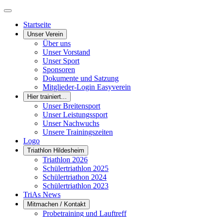
Startseite
Unser Verein
Über uns
Unser Vorstand
Unser Sport
Sponsoren
Dokumente und Satzung
Mitglieder-Login Easyverein
Hier trainiert...
Unser Breitensport
Unser Leistungssport
Unser Nachwuchs
Unsere Trainingszeiten
Logo
Triathlon Hildesheim
Triathlon 2026
Schülertriathlon 2025
Schülertriathon 2024
Schülertriathlon 2023
TriAs News
Mitmachen / Kontakt
Probetraining und Lauftreff